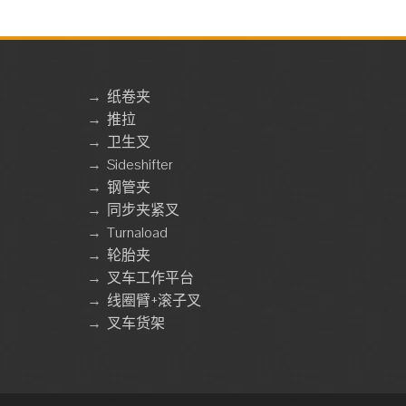
→
纸卷夹
→
推拉
→
卫生叉
→
Sideshifter
→
钢管夹
→
同步夹紧叉
→
Turnaload
→
轮胎夹
→
叉车工作平台
→
线圈臂+滚子叉
→
叉车货架