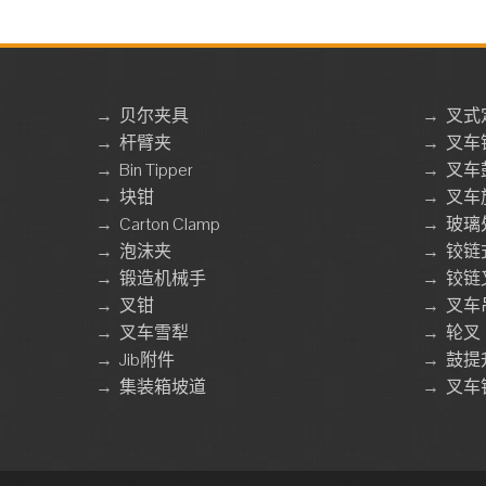
→
贝尔夹具
→
叉式
→
杆臂夹
→
叉车
→
Bin Tipper
→
叉车
→
块钳
→
叉车
→
Carton Clamp
→
玻璃
→
泡沫夹
→
铰链
→
锻造机械手
→
铰链
→
叉钳
→
叉车
→
叉车雪犁
→
轮叉
→
Jib附件
→
鼓提
→
集装箱坡道
→
叉车