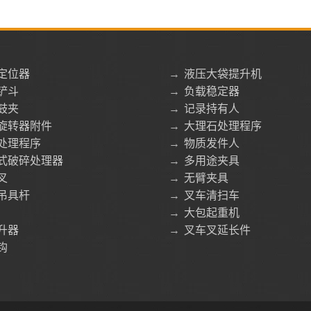
定位器
→
液压大袋提升机
铲斗
→
负载稳定器
鼓夹
→
记录持有人
旋转器附件
→
大理石处理程序
处理程序
→
物质发件人
式破碎处理器
→
多用途夹具
叉
→
无臂夹具
吊具杆
→
叉车清扫车
→
大包起重机
升器
→
叉车叉延长件
钩